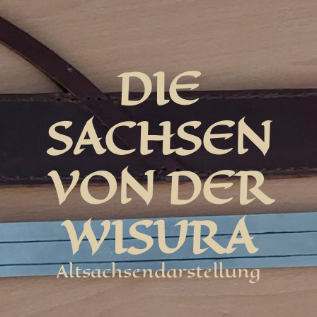
DIE
SACHSEN
VON DER
WISURA
Altsachsendarstellung