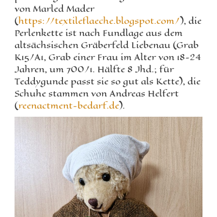
von Marled Mader
(
https://textileflaeche.blogspot.com/
), die
Perlenkette ist nach Fundlage aus dem
altsächsischen Gräberfeld Liebenau (Grab
K15/A1, Grab einer Frau im Alter von 18-24
Jahren, um 700/1. Hälfte 8 Jhd.; für
Teddygunde passt sie so gut als Kette), die
Schuhe stammen von Andreas Helfert
(
reenactment-bedarf.de
).