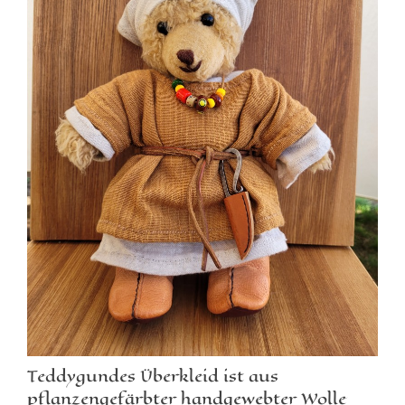
Teddygundes Überkleid ist aus
pflanzengefärbter handgewebter Wolle