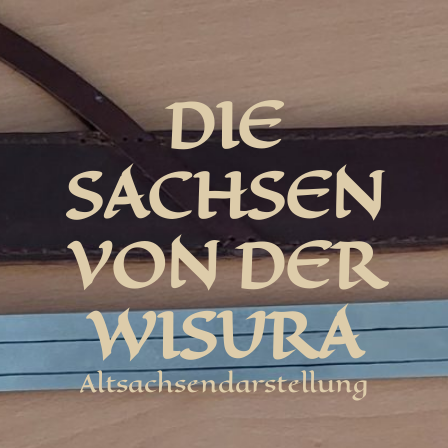
DIE
SACHSEN
VON DER
WISURA
Altsachsendarstellung