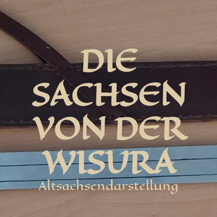
DIE
SACHSEN
VON DER
WISURA
Altsachsendarstellung