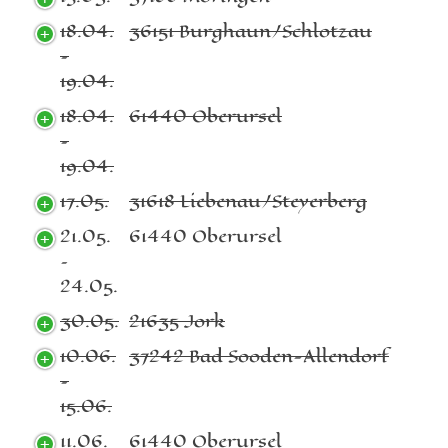
18.04.
36151 Burghaun/Schlotzau
–
19.04.
18.04.
61440 Oberursel
–
19.04.
17.05.
31618 Liebenau/Steyerberg
21.05.
61440 Oberursel
–
24.05.
30.05.
21635 Jork
10.06.
37242 Bad Sooden-Allendorf
–
15.06.
11.06.
61440 Oberursel