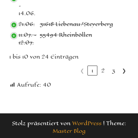
–
14.06.
21.06.
31618 Liebenau/Steyerberg
11.07. –
55494 Rheinböllen
12.07.
1 bis 10 von 24 Einträgen
❮
1
2
3
❯
Aufrufe:
40
Stolz präsentiert von
WordPress
|
Theme:
Master Blog