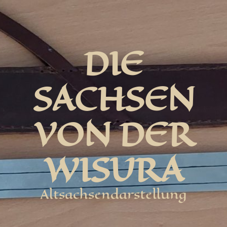
DIE
SACHSEN
VON DER
WISURA
Altsachsendarstellung