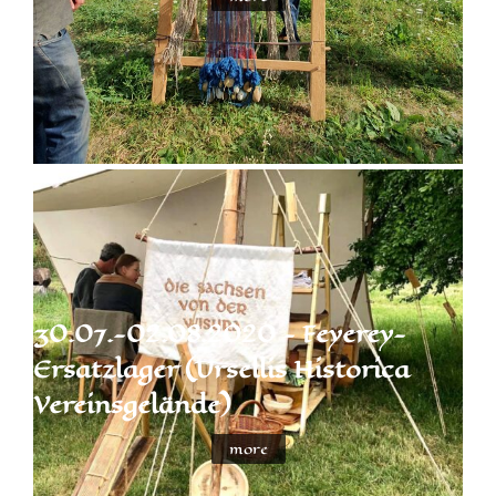
30.07.-02.08.2020 - Feyerey-
Ersatzlager (Ursellis Historica
Vereinsgelände)
more