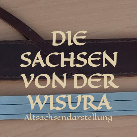
DIE
SACHSEN
VON DER
WISURA
Altsachsendarstellung