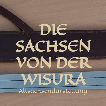
DIE
SACHSEN
VON DER
WISURA
Altsachsendarstellung