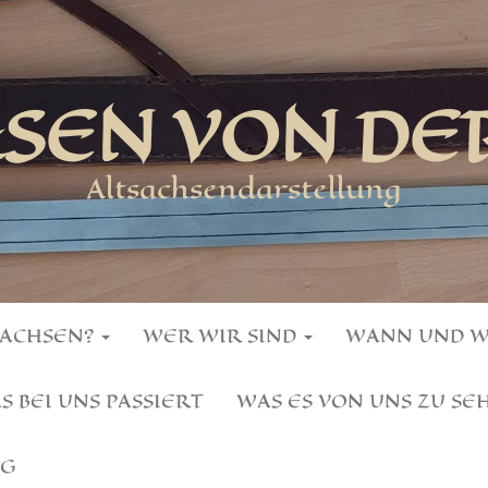
HSEN VON DE
Altsachsendarstellung
SACHSEN?
WER WIR SIND
WANN UND 
S BEI UNS PASSIERT
WAS ES VON UNS ZU SE
NG