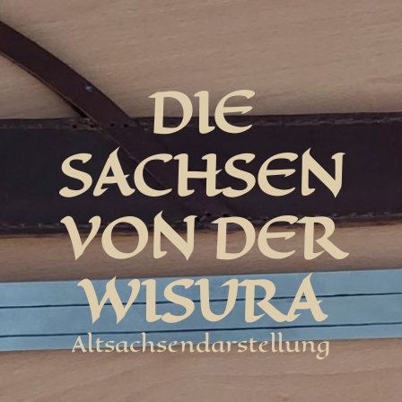
DIE
SACHSEN
VON DER
WISURA
Altsachsendarstellung