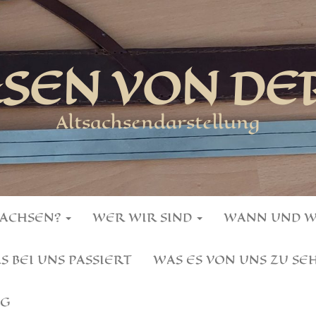
HSEN VON DE
Altsachsendarstellung
SACHSEN?
WER WIR SIND
WANN UND 
S BEI UNS PASSIERT
WAS ES VON UNS ZU SE
NG