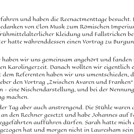
efahren und haben die Reenactmenttage besucht.
Gedanken von Elon Musk zum Römischen Imperium.
frühmittelalterlicher Kleidung und Fallstricken be
ieter hatte währenddessen einen Vortrag zu Burg
 haben wir uns gemeinsam angehört und fanden i
n Karolingerzeit. Danach wollten wir eigentlich
it dem Referenten haben wir uns umentschieden, 
lieber den Vortrag „Zwischen Avaren und Franken“
n – eine Nischendarstellung, und bei der Nennung 
ung machen.
 der Tag aber auch anstrengend. Die Stühle waren
 an den Rechner gesetzt und habe Johannes auf F
ggefährten aufführen dürfen. Sarah hatte mich a
zugezogen hat und morgen nicht in Lauresham sein