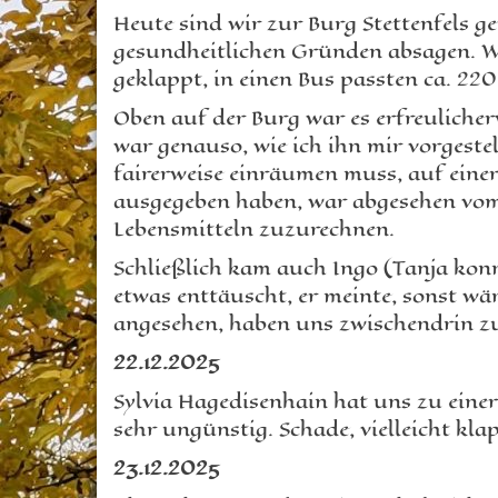
Heute sind wir zur Burg Stettenfels g
gesundheitlichen Gründen absagen. Wi
geklappt, in einen Bus passten ca. 22
Oben auf der Burg war es erfreulicher
war genauso, wie ich ihn mir vorgeste
fairerweise einräumen muss, auf einer
ausgegeben haben, war abgesehen vom 
Lebensmitteln zuzurechnen.
Schließlich kam auch Ingo (Tanja kon
etwas enttäuscht, er meinte, sonst w
angesehen, haben uns zwischendrin z
22.12.2025
Sylvia Hagedisenhain hat uns zu einer
sehr ungünstig. Schade, vielleicht kla
23.12.2025