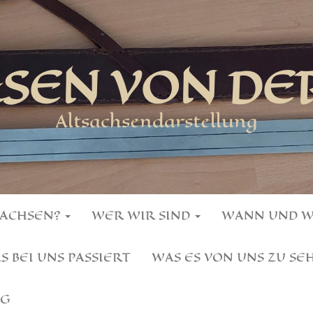
HSEN VON DE
Altsachsendarstellung
SACHSEN?
WER WIR SIND
WANN UND 
S BEI UNS PASSIERT
WAS ES VON UNS ZU SE
NG