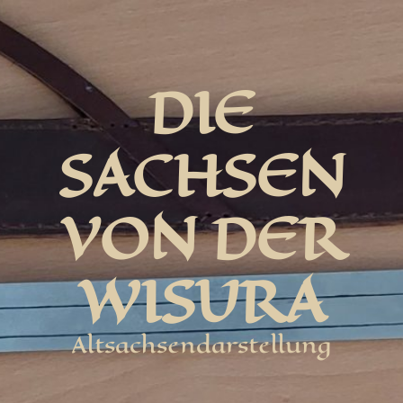
DIE
SACHSEN
VON DER
WISURA
Altsachsendarstellung