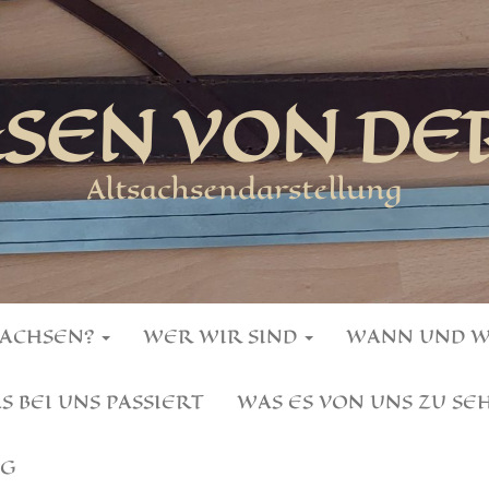
HSEN VON DE
Altsachsendarstellung
SACHSEN?
WER WIR SIND
WANN UND 
S BEI UNS PASSIERT
WAS ES VON UNS ZU SE
NG