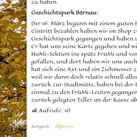
zu haben.
Geschichtspark Bärnau:
Der 16. März begann mit einem guten 
Eintritt bezahlen haben wir im Shop z
Geschichtspark gegangen und haben un
Er hat uns seine Karte gegeben und wi
HoMi-Sektion ins späte FrüMi und von
gefallen, und dort haben wir uns auc
hat sich eine Axt und ein Ziehmesser 
weil wir dann doch relativ schnell all
zurück zur Stadtmitte, haben bei der
einmal zu den FrüMi-Leuten gegangen
zurück gelegten Teller an der Kasse a
Aufrufe:
10
Kategorie
Allgemein