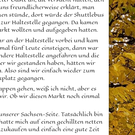
uns freundlicherweise erklärt, man
hen stünde, dort würde der Shuttlebus
zur Haltestelle gegangen. Da kamen
arkt wollten und aufgegeben hatten.
hr an der Haltestelle vorbei und kam
imal fünf Leute einsteigen, dann war
ndere Haltestelle angefahren und die
 der wir gestanden haben, hätten wir
. Also sind wir einfach wieder zum
kplatz gegangen.
ppen gehen, weiß ich nicht, aber es
 wir. Ob wir diesen Markt noch einmal
unserer Sachsen-Seite. Tatsächlich bin
 hatte mich auf einen gechillten netten
nzukaufen und einfach eine gute Zeit