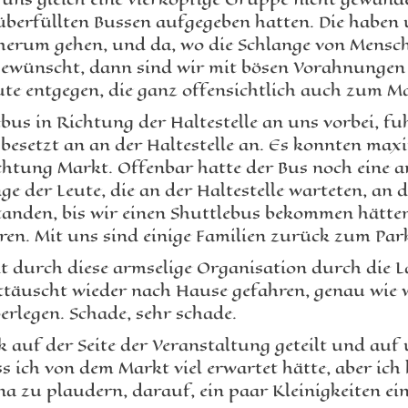
überfüllten Bussen aufgegeben hatten. Die haben 
 herum gehen, und da, wo die Schlange von Mensc
gewünscht, dann sind wir mit bösen Vorahnungen 
ute entgegen, die ganz offensichtlich auch zum M
bus in Richtung der Haltestelle an uns vorbei, fu
n besetzt an an der Haltestelle an. Es konnten max
ichtung Markt. Offenbar hatte der Bus noch eine a
ge der Leute, die an der Haltestelle warteten, an
anden, bis wir einen Shuttlebus bekommen hätten
en. Mit uns sind einige Familien zurück zum Par
 durch diese armselige Organisation durch die La
 enttäuscht wieder nach Hause gefahren, genau wie
rlegen. Schade, sehr schade.
 auf der Seite der Veranstaltung geteilt und auf 
ss ich von dem Markt viel erwartet hätte, aber ich
na zu plaudern, darauf, ein paar Kleinigkeiten ei