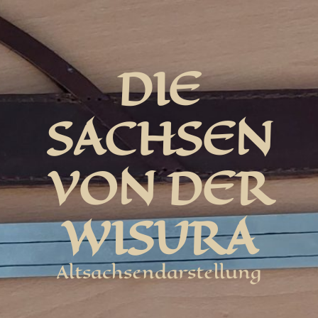
DIE
SACHSEN
VON DER
WISURA
Altsachsendarstellung